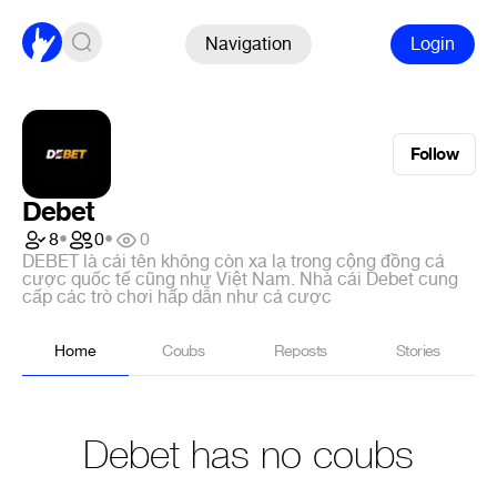
Navigation
Login
Follow
Debet
8
•
0
•
0
DEBET là cái tên không còn xa lạ trong cộng đồng cá
cược quốc tế cũng như Việt Nam. Nhà cái Debet cung
cấp các trò chơi hấp dẫn như cá cược
Home
Coubs
Reposts
Stories
Debet has no coubs