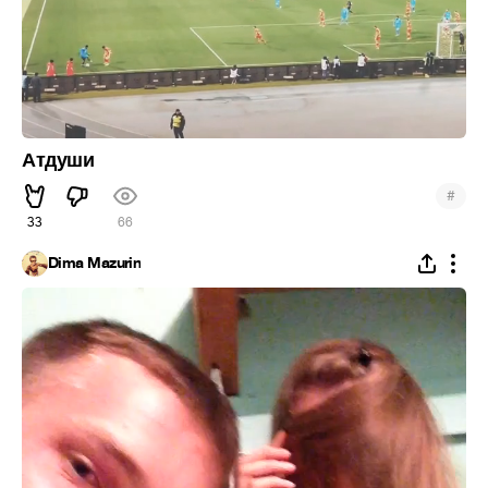
Атдуши
#
33
66
Dima Mazurin