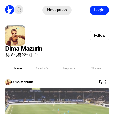
Navigation
Login
Follow
Dima Mazurin
8
•
22
•
2k
Home
Coubs
9
Reposts
Stories
Dima Mazurin