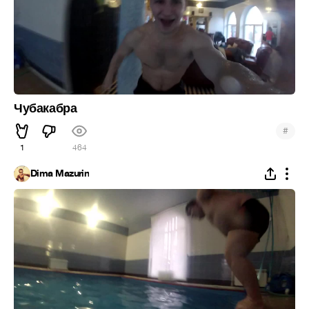
Чубакабра
#
1
464
Dima Mazurin