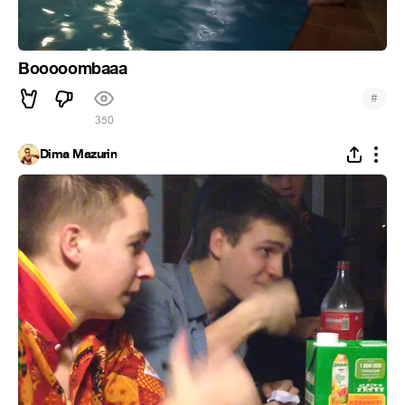
Booooombaaa
#
350
Dima Mazurin