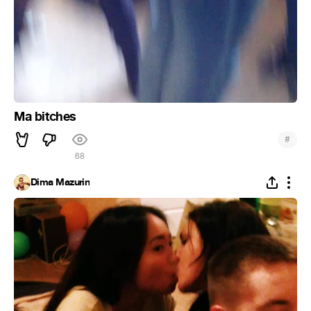
Ma bitches
#
68
Dima Mazurin