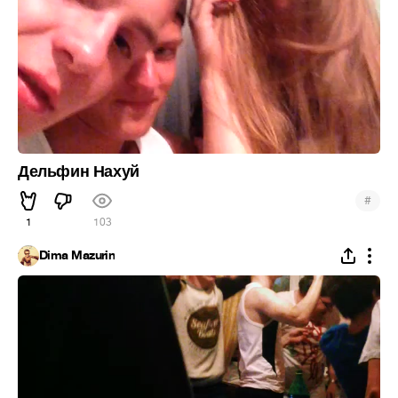
Дельфин Нахуй
#
1
103
Dima Mazurin