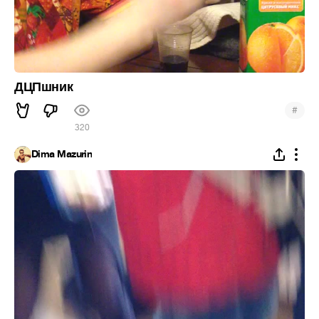
ДЦПшник
#
320
Dima Mazurin