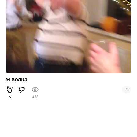
Я волна
#
5
438