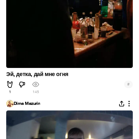
Эй, детка, дай мне огня
#
1
145
Dima Mazurin