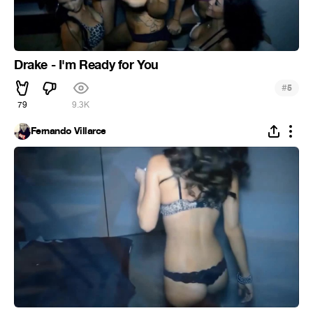
Drake - I'm Ready for You
#
5
79
9.3K
Fernando Villarce