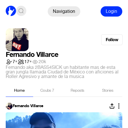
Navigation
Login
Follow
Fernando Villarce
7
•
17
•
20k
Fernando aka 2BASS4SICK un habitante mas de esta
gran jungla llamada Ciudad de México con aficiones al
Roller Agresivo y amante de la musica
Home
Coubs
7
Reposts
Stories
Fernando Villarce