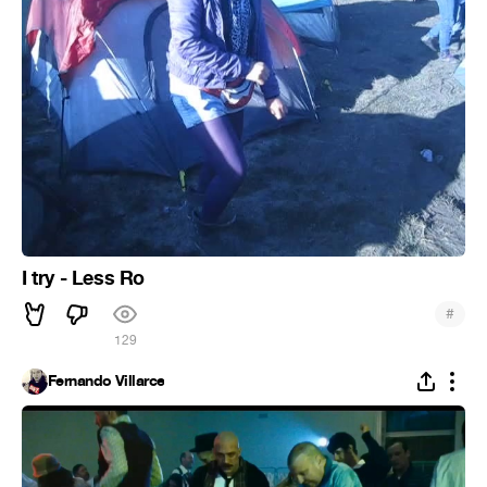
I try - Less Ro
#
129
Fernando Villarce