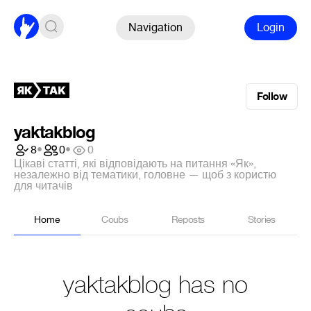
Navigation
Login
Follow
yaktakblog
8
•
0
•
0
Цікаві статті, які відповідають на питання «Як»,
незалежно від тематики, головне — щоб з користю
для читачів
Home
Coubs
Reposts
Stories
yaktakblog has no