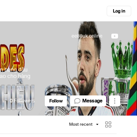
Log in
ee88uk.online
ến hàng đầu
cao cho hàng
0
Followers
Message
Follow
Most recent