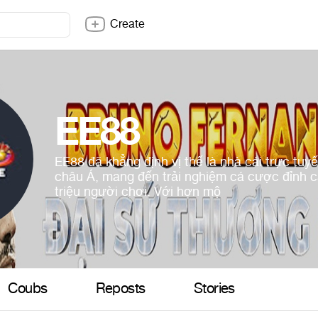
Create
EE88
EE88 đã khẳng định vị thế là nhà cái trực tuy
châu Á, mang đến trải nghiệm cá cược đỉnh 
triệu người chơi. Với hơn mộ
Coubs
Reposts
Stories