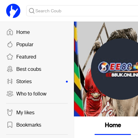
Home
Popular
Featured
Best coubs
Stories
Who to follow
My likes
Home
Bookmarks