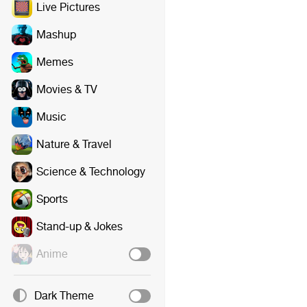
Live Pictures
Mashup
Memes
Movies & TV
Music
Nature & Travel
Science & Technology
Sports
Stand-up & Jokes
Anime
Dark Theme