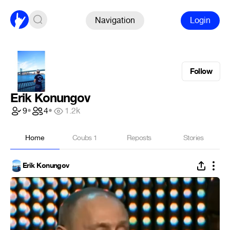
Navigation
Login
Follow
Erik Konungov
9
•
4
•
1.2k
Home
Coubs
1
Reposts
Stories
Erik Konungov