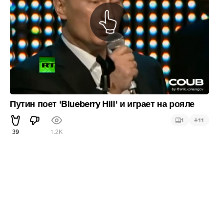
Путин поет 'Blueberry Hill' и играет на рояле
#
1
11
39
1.2K