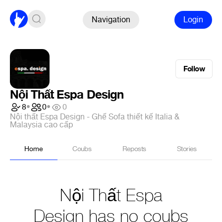
Navigation
Login
Follow
Nội Thất Espa Design
8
•
0
•
0
Nội thất Espa Design - Ghế Sofa thiết kế Italia &
Malaysia cao cấp
Home
Coubs
Reposts
Stories
Nội Thất Espa
Design has no coubs