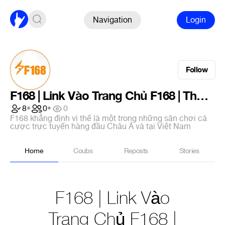
Navigation
Login
Follow
F168 | Link Vào Trang Chủ F168 | Thưởng Nạp Đầu +68k
8
•
0
•
0
F168 khẳng định vị thế là một trong những sân chơi cá
cược trực tuyến hàng đầu Châu Á và tại Việt Nam
Home
Coubs
Reposts
Stories
F168 | Link Vào
Trang Chủ F168 |