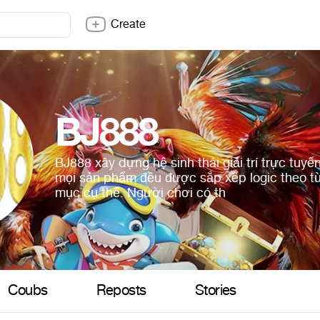
Create
BJ888
BJ888 xây dựng hệ sinh thái giải trí trực tuyến
mọi sản phẩm đều được sắp xếp logic theo t
mục cụ thể. Người chơi có th
Coubs
Reposts
Stories