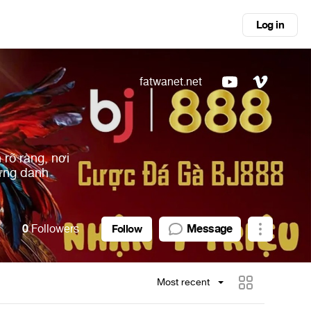
Log in
fatwanet.net
 rõ ràng, nơi
ừng danh
0
Followers
Message
Follow
Most recent