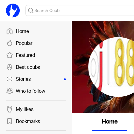
Home
Popular
Featured
Best coubs
Stories
Who to follow
My likes
Home
Bookmarks