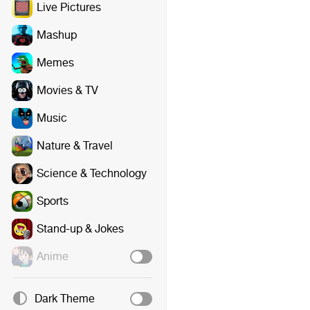
Live Pictures
Mashup
Memes
Movies & TV
Music
Nature & Travel
Science & Technology
Sports
Stand-up & Jokes
Anime
Dark Theme