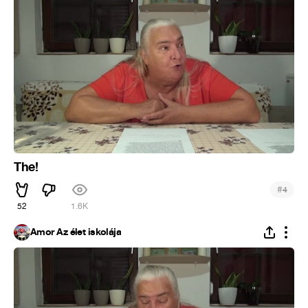
The!
#
4
52
1.6K
Ámor Az élet iskolája