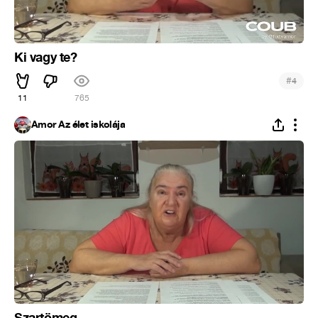
Ki vagy te?
#
4
11
765
Ámor Az élet iskolája
Szartömeg