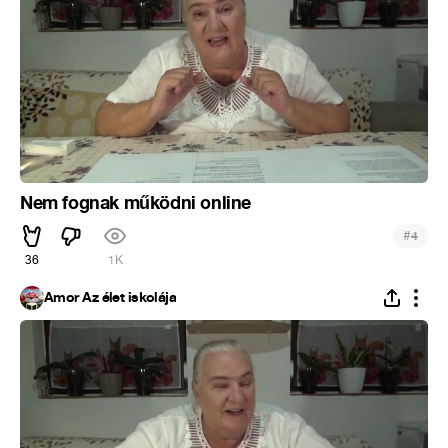
Nem fognak működni online
#
4
36
1K
Ámor Az élet iskolája