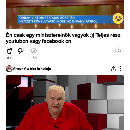
Én csak egy miniszterelnök vagyok :)) Teljes rész
youtubon vagy facebook on
#
21
51
4.8K
Ámor Az élet iskolája