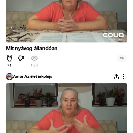
Mit nyávog állandóan
#
5
71
1.6K
Ámor Az élet iskolája