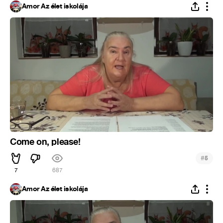
Ámor Az élet iskolája
Come on, please!
#
5
7
687
Ámor Az élet iskolája