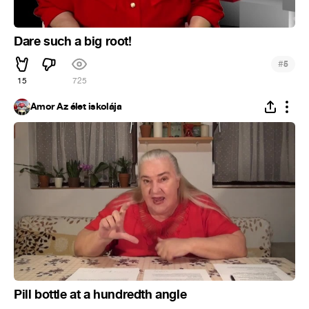
Dare such a big root!
#
5
15
725
Ámor Az élet iskolája
Pill bottle at a hundredth angle