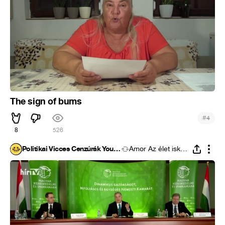
The sign of bums
#
4
8
526
Politikai Vicces Cenzúrák Youtube
Ámor Az élet iskolája