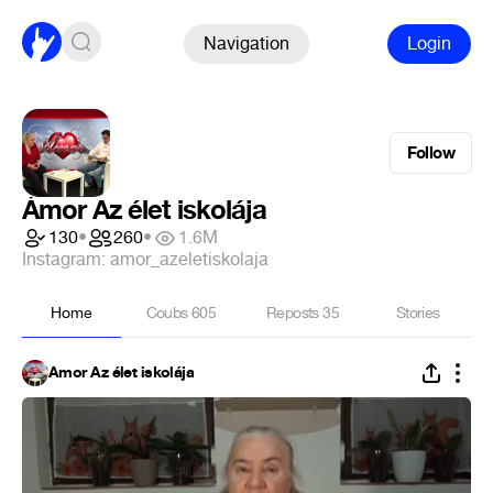
Navigation
Login
Follow
Ámor Az élet iskolája
130
•
260
•
1.6M
Instagram: amor_azeletiskolaja
Home
Coubs
605
Reposts
35
Stories
Ámor Az élet iskolája