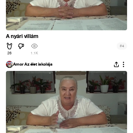
A nyári villám
#
4
26
1.1K
Ámor Az élet iskolája