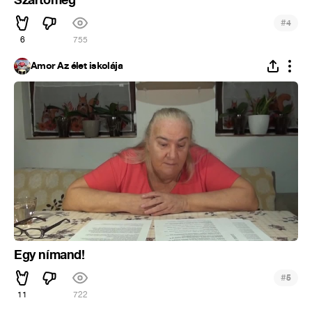
#
4
6
755
Ámor Az élet iskolája
Egy nímand!
#
5
11
722