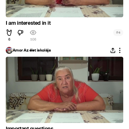
I am interested in it
#
4
6
506
Ámor Az élet iskolája
Important questions