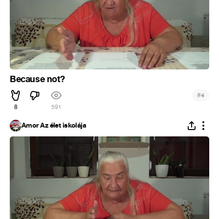
Because not?
#
4
8
591
Ámor Az élet iskolája