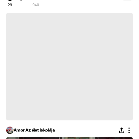
29
940
Tinder randik
Ámor Az élet iskolája