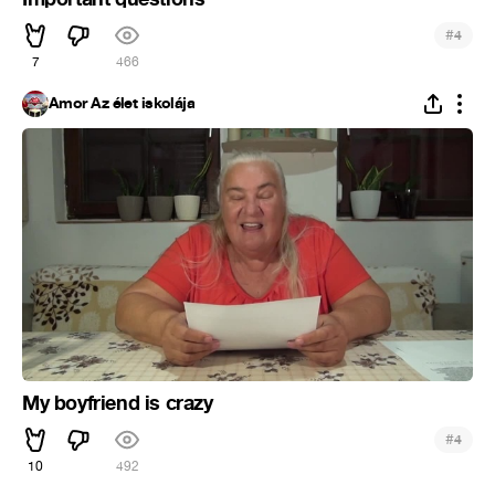
#
4
7
466
Ámor Az élet iskolája
My boyfriend is crazy
#
4
10
492