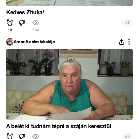
Kedves Zituka!
#
6
18
684
Ámor Az élet iskolája
A belét ki tudnám tépni a száján keresztül
#
4