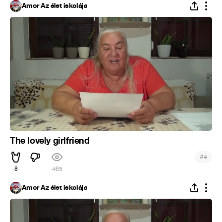
Ámor Az élet iskolája
The lovely girlfriend
#
4
8
465
Ámor Az élet iskolája