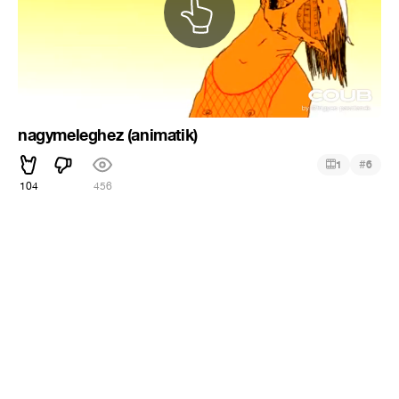
nagymeleghez (animatik)
#
1
6
104
456