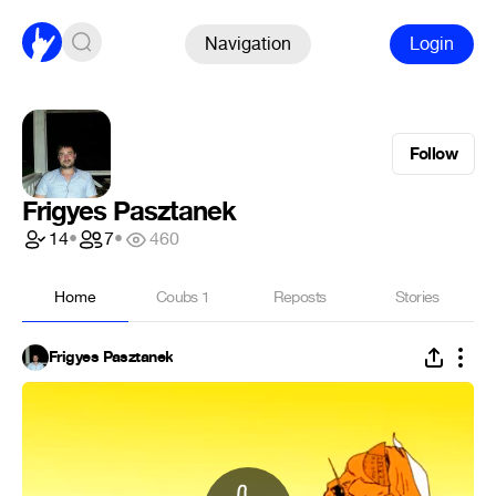
Navigation
Login
Follow
Frigyes Pasztanek
14
•
7
•
460
Home
Coubs
1
Reposts
Stories
Frigyes Pasztanek