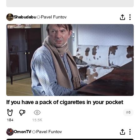
Shabudabu
Pavel Funtov
If you have a pack of cigarettes in your pocket
#
6
184
15.5K
OmonTV
Pavel Funtov