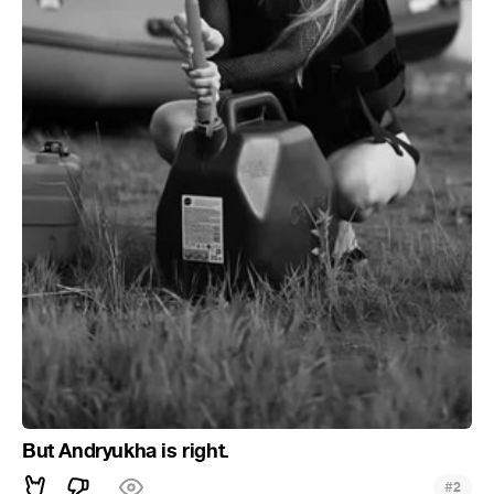
But Andryukha is right.
#
2