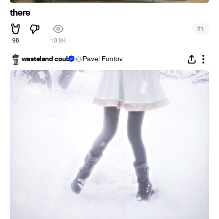
there
#
1
96
10.8K
wasteland coub
Pavel Funtov