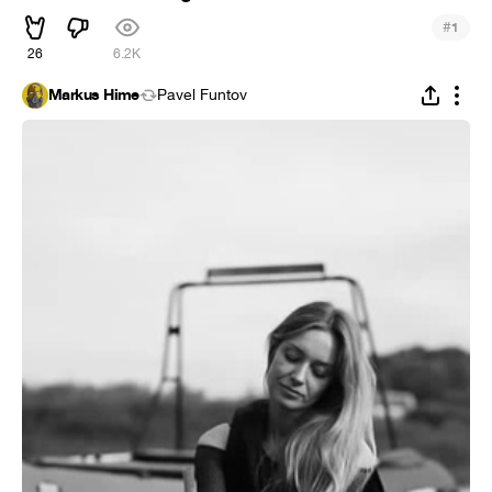
#
1
26
6.2K
Markus Hime
Pavel Funtov