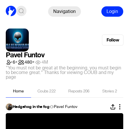
Navigation
Login
Follow
Pavel Funtov
6
•
480
•
4M
"You must not be great at the beginning, you must begin
to become great." Thanks for viewing COUB and my
page
Home
Coubs
222
Reposts
206
Stories
2
Hedgehog in the fog
Pavel Funtov