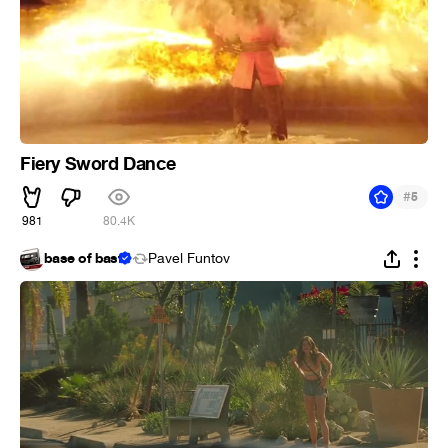
Fiery Sword Dance
#
5
981
80.4K
base of basf
Pavel Funtov