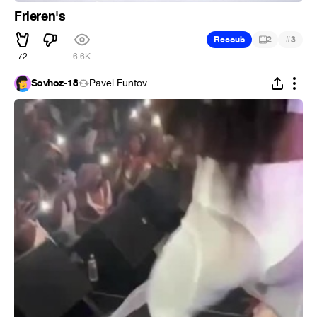
Frieren's
#
Recoub
2
3
72
6.6K
Sovhoz-18
Pavel Funtov