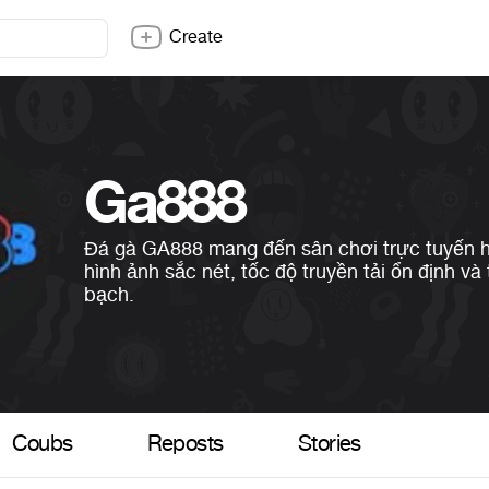
Create
Ga888
Đá gà GA888 mang đến sân chơi trực tuyến 
hình ảnh sắc nét, tốc độ truyền tải ổn định và 
bạch.
Coubs
Reposts
Stories