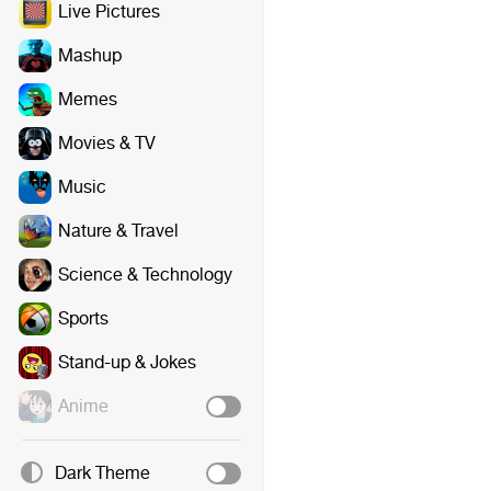
Live Pictures
Mashup
Memes
Movies & TV
Music
Nature & Travel
Science & Technology
Sports
Stand-up & Jokes
Anime
Dark Theme