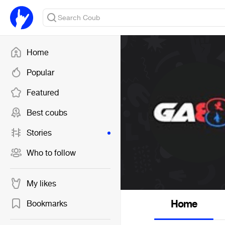
Home
Popular
Featured
Best coubs
Stories
Who to follow
My likes
Home
Bookmarks