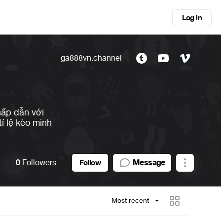
Log in
ga888vn.channel
hấp dẫn với
tỉ lệ kèo minh
0
Followers
Message
Follow
Most recent