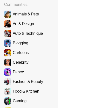
Communities
Animals & Pets
Art & Design
Auto & Technique
Blogging
Cartoons
Celebrity
Dance
Fashion & Beauty
Food & Kitchen
Gaming