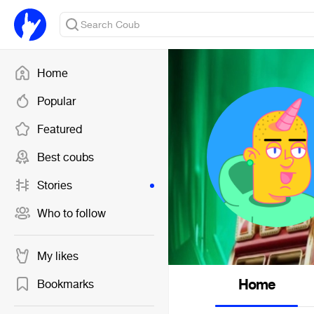
Home
Popular
Featured
Best coubs
Stories
Who to follow
My likes
Home
Bookmarks