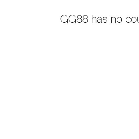
GG88 has no co