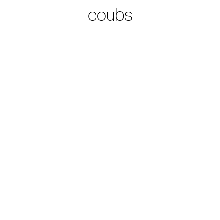
coubs