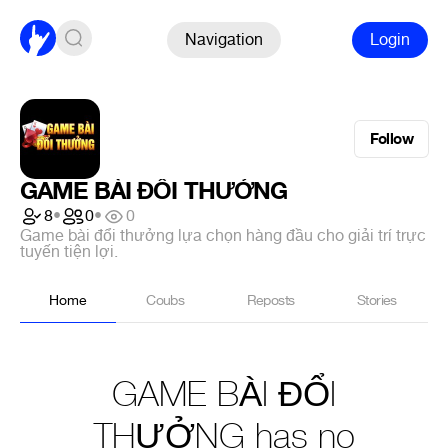
Navigation
Login
Follow
GAME BÀI ĐỔI THƯỞNG
8
•
0
•
0
Game bài đổi thưởng lựa chọn hàng đầu cho giải trí trực
tuyến tiện lợi.
Home
Coubs
Reposts
Stories
GAME BÀI ĐỔI
THƯỞNG has no