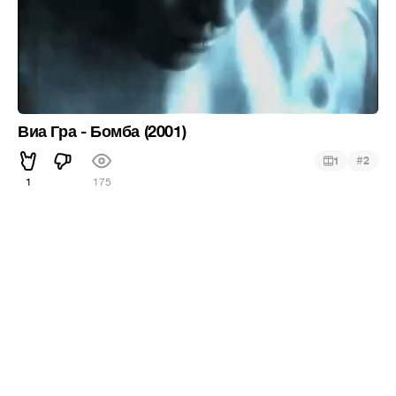
Виа Гра - Бомба (2001)
#
1
2
1
175