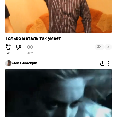
Только Веталь так умеет
#
1
76
402
Gleb Gumenjuk