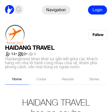
Navigation
Login
Follow
HAIDANG TRAVEL
14
•
0
•
0
Haidangtravel khao khát sự gắn kết giữa các khách
hàng với nhà lữ hành cùng nhau chia sẽ, khám phá
phong cảnh, văn hoá trong và ngoài nước.
Home
Coubs
Reposts
Stories
HAIDANG TRAVEL