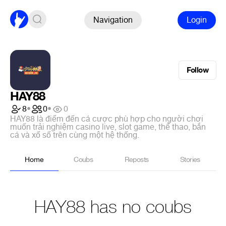
Navigation
Login
Follow
HAY88
8
•
0
•
0
HAY88 là điểm đến cá cược phù hợp cho người chơi
muốn trải nghiệm casino live, slot game, thể thao, bắn
cá và xổ số trên cùng một hệ thống.
Home
Coubs
Reposts
Stories
HAY88 has no coubs