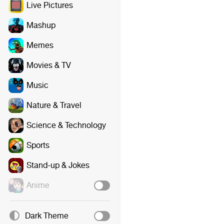
Live Pictures
Mashup
Memes
Movies & TV
Music
Nature & Travel
Science & Technology
Sports
Stand-up & Jokes
Anime
Dark Theme