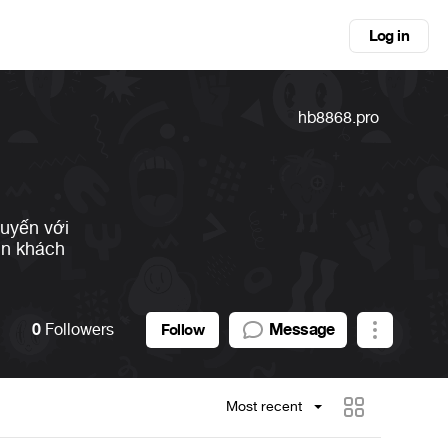
Log in
hb8868.pro
tuyến với
in khách
0
Followers
Message
Follow
Most recent