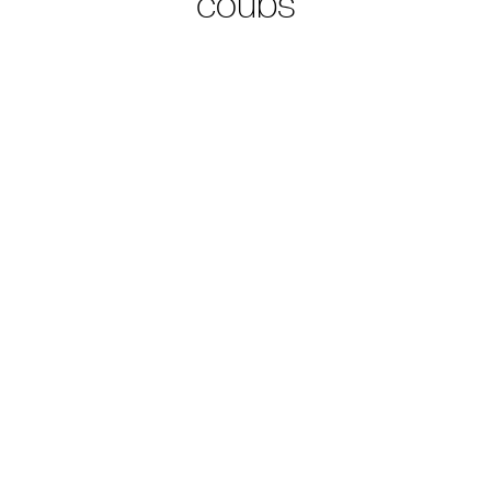
coubs