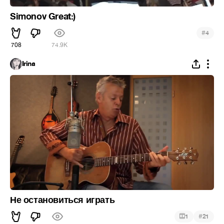
Simonov Great:)
#
4
708
74.9K
Irina
Не остановиться играть
#
1
21