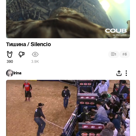
Тишина / Silencio
#
1
5
390
3.9K
Irina