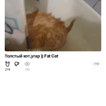
Толстый кот,угар )) Fat Cat
#
19
279
19K