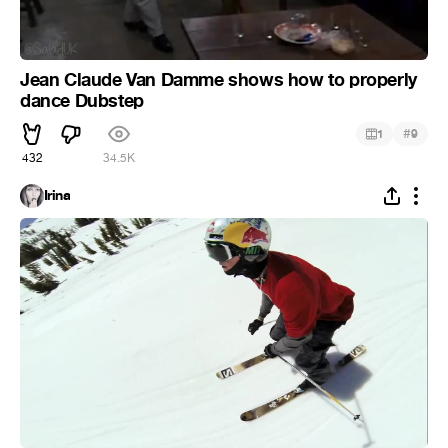
Jean Claude Van Damme shows how to properly
dance Dubstep
#
1
9
432
34.5K
Irina