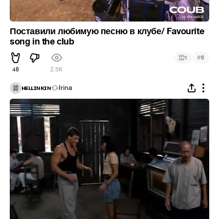
Поставили любимую песню в клубе/ Favourite
song in the club
#
1
6
48
2.5K
ʜᴇʟʟɪɴᴋɪɴ
Irina