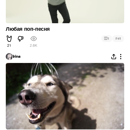
Любая поп-песня
#
1
41
21
2.6K
Irina