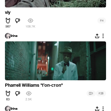
viy
#
4
567
108.7K
Irina
Pharrell Williams "Гоп-стоп"
#
1
25
63
2.5K
Irina