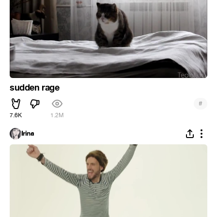
sudden rage
#
7.6K
1.2M
Irina