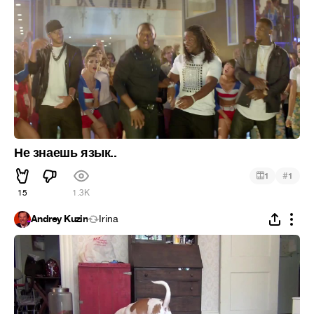
Не знаешь язык..
#
1
1
15
1.3K
Andrey Kuzin
Irina