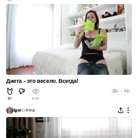
Диета - это весело. Всегда!
#
1
3
97
8.6K
Igor
Irina