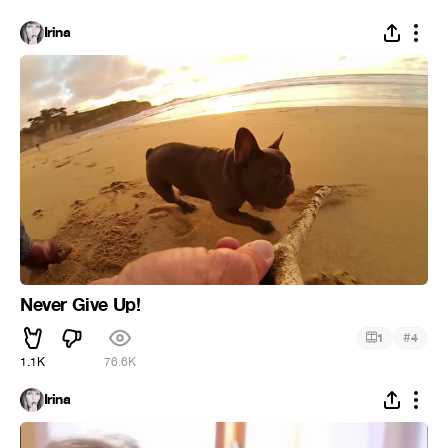
Irina
Never Give Up!
#
1
4
1.1K
76.6K
Irina