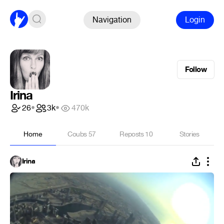
Navigation
Login
Follow
Irina
26
•
3k
•
470k
Home
Coubs
57
Reposts
10
Stories
Irina