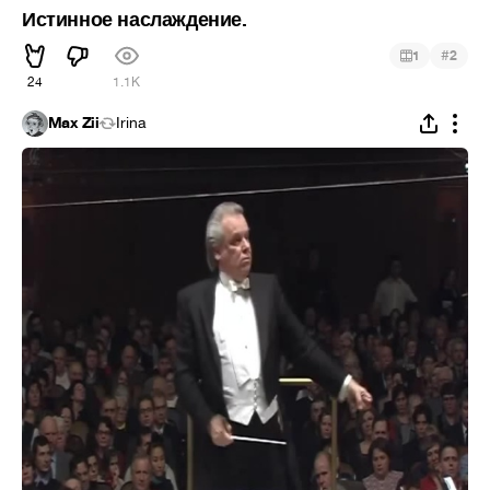
Истинное наслаждение.
#
1
2
24
1.1K
Max Zii
Irina