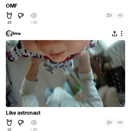
OMF
#
1
3
40
1.8K
Irina
Like astronaut
#
1
3
42
1.8K