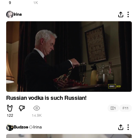
9
1K
Irina
Russian vodka is such Russian!
#
1
11
122
14.9K
Budzos
Irina