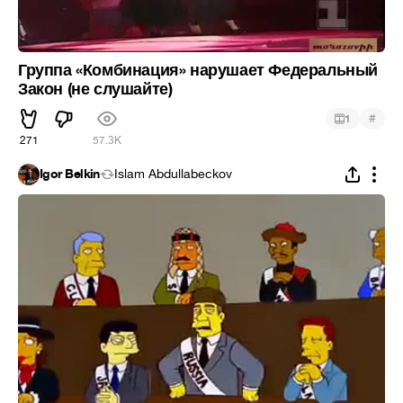
Группа «Комбинация» нарушает Федеральный
Закон (не слушайте)
#
1
271
57.3K
Igor Belkin
Islam Abdullabeckov