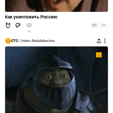
Как уничтожить Россию
#
1
1
78
CTC
Islam Abdullabeckov