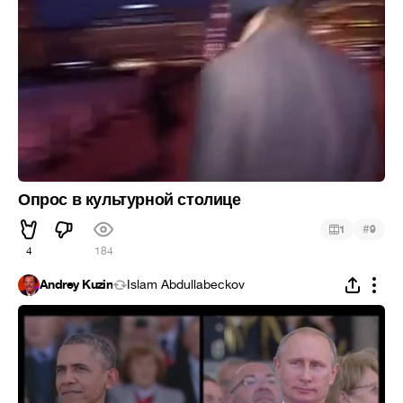
Опрос в культурной столице
#
1
9
4
184
Andrey Kuzin
Islam Abdullabeckov