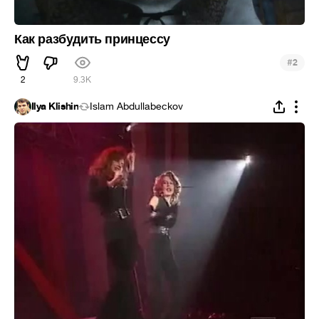
Как разбудить принцессу
#
2
2
9.3K
Ilya Klishin
Islam Abdullabeckov