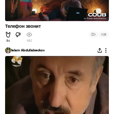
Телефон звонит
#
1
26
94
592
Islam Abdullabeckov