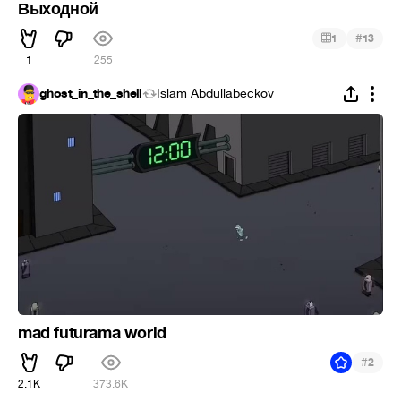
Выходной
#
1
13
1
255
ghost_in_the_shell
Islam Abdullabeckov
mad futurama world
#
2
2.1K
373.6K