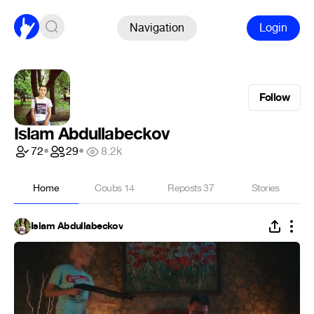
Navigation
Login
Follow
Islam Abdullabeckov
72
•
29
•
8.2k
Home
Coubs
14
Reposts
37
Stories
Islam Abdullabeckov