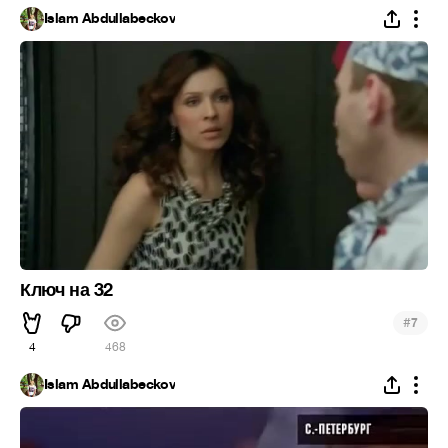
Islam Abdullabeckov
Ключ на 32
#
7
4
468
Islam Abdullabeckov