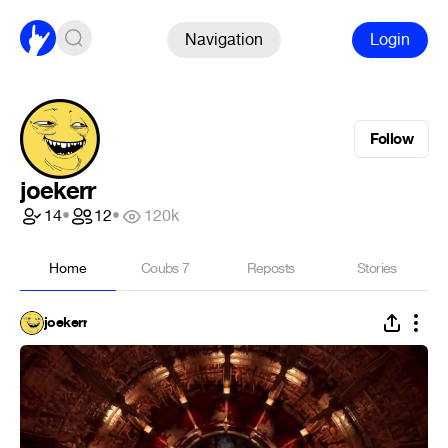
Navigation
Login
Follow
joekerr
14
•
12
•
120k
Home
Coubs
7
Reposts
Stories
joekerr