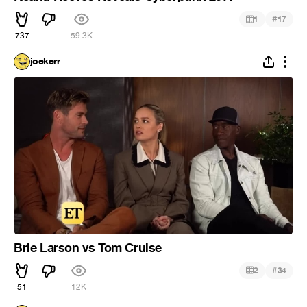
#
1
17
737
59.3K
joekerr
Brie Larson vs Tom Cruise
#
2
34
51
12K