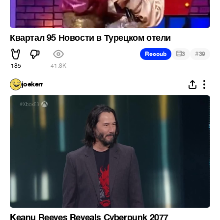
Квартал 95 Новости в Турецком отели
#
Recoub
3
39
185
41.8K
joekerr
Keanu Reeves Reveals Cyberpunk 2077