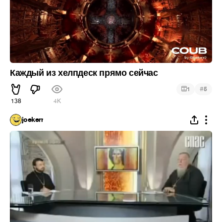
Каждый из хелпдеск прямо сейчас
#
1
5
138
4K
joekerr