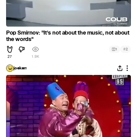
Pop Smirnov: "It's not about the music, not about
the words"
#
1
2
27
1.9K
joekerr