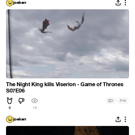
joekerr
The Night King kills Viserion - Game of Thrones
S07E06
#
1
14
6
1K
joekerr