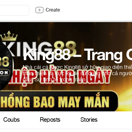
Create
Nhà cái cá cược King88 sở hữu giao diện thiết
thân thiện và cực kỳ dễ sử dụng cho cả ngườ
đầu. Sự tinh tế trong trải n
Coubs
Reposts
Stories