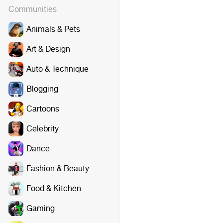
Communities
Animals & Pets
Art & Design
Auto & Technique
Blogging
Cartoons
Celebrity
Dance
Fashion & Beauty
Food & Kitchen
Gaming