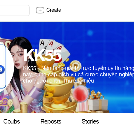
Create
KK55
KK55 - Nền tảng giải trí trực tuyến uy tín hàn
nay, cung cấp dịch vụ cá cược chuyên nghiệ
cho người chơi. Thương hiệu
Coubs
Reposts
Stories