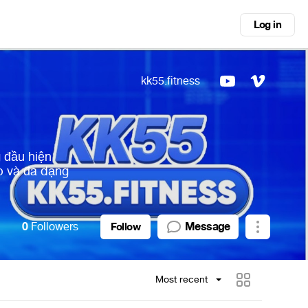
Log in
kk55.fitness
g đầu hiện
p và đa dạng
0
Followers
Message
Follow
Most recent