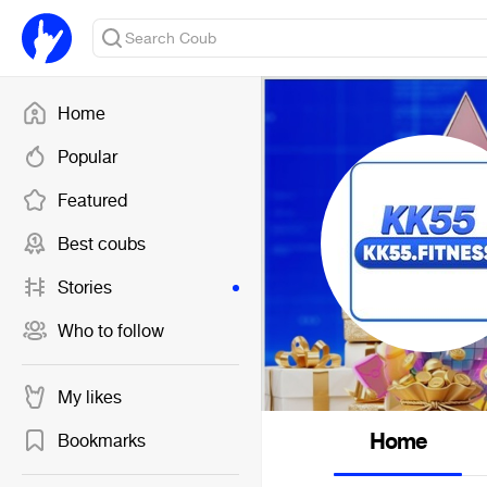
Home
Popular
Featured
Best coubs
Stories
Who to follow
My likes
Home
Bookmarks