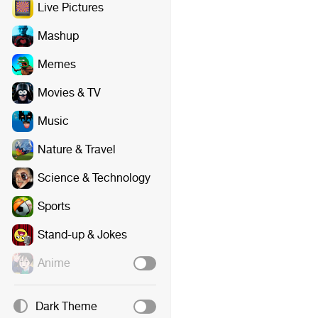
Live Pictures
Mashup
Memes
Movies & TV
Music
Nature & Travel
Science & Technology
Sports
Stand-up & Jokes
Anime
Dark Theme