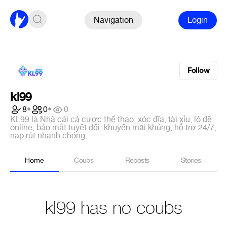
Navigation
Login
Follow
kl99
8
•
0
•
0
KL99 là Nhà cái cá cược thể thao, xóc đĩa, tài xỉu, lô đề
online, bảo mật tuyệt đối, khuyến mãi khủng, hỗ trợ 24/7,
nạp rút nhanh chóng.
Home
Coubs
Reposts
Stories
kl99 has no coubs