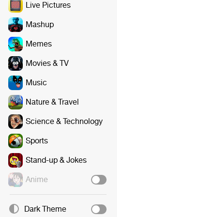
Live Pictures
Mashup
Memes
Movies & TV
Music
Nature & Travel
Science & Technology
Sports
Stand-up & Jokes
Anime
Dark Theme