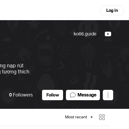
Log in
ko66.guide
ng nạp rút
g tương thích
0
Followers
Message
Follow
Most recent