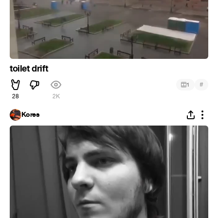
toilet drift
#
1
28
2K
Kores