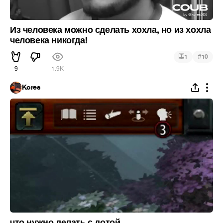
Из человека можно сделать хохла, но из хохла
человека никогда!
#
1
10
9
1.9K
Kores
что нужно делать с дотой