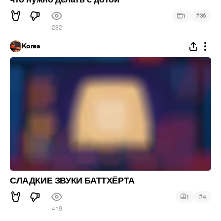
#
1
36
282
Kores
СЛАДКИЕ ЗВУКИ БАТТХЁРТА
#
1
4
419