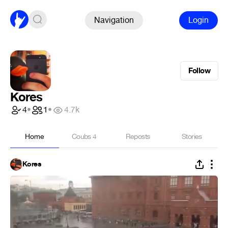
Navigation
Login
Follow
Kores
4
•
1
•
4.7k
Home
Coubs
4
Reposts
Stories
Kores