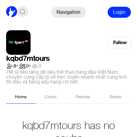
Navigation
Login
Follow
kqbd7mtours
8
•
0
•
0
7M là nền tảng dữ liệu thể thao hàng đầu Việt Nam,
chuyên cung cấp tỷ số trực tuyến nhanh nhất cùng lịch
thi đấu và bảng xếp hạng chi tiết.
Home
Coubs
Reposts
Stories
kqbd7mtours has no