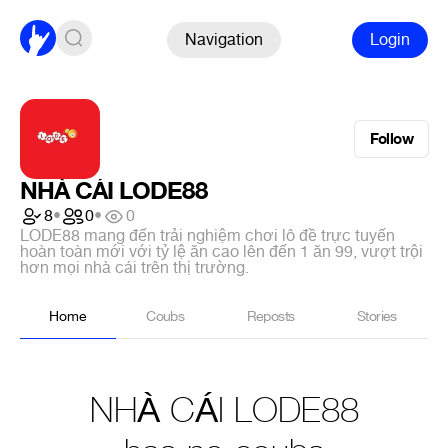
Navigation
Login
Follow
NHÀ CÁI LODE88
8
•
0
•
0
LODE88 mang đến trải nghiệm chơi lô đề trực tuyến
hoàn toàn mới với tỷ lệ ăn cao lên đến 1 ăn 99, vượt trội
hơn mọi nhà cái trên thị trường.
Home
Coubs
Reposts
Stories
NHÀ CÁI LODE88