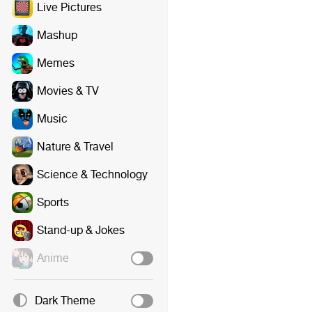
Live Pictures
Mashup
Memes
Movies & TV
Music
Nature & Travel
Science & Technology
Sports
Stand-up & Jokes
Anime
Dark Theme