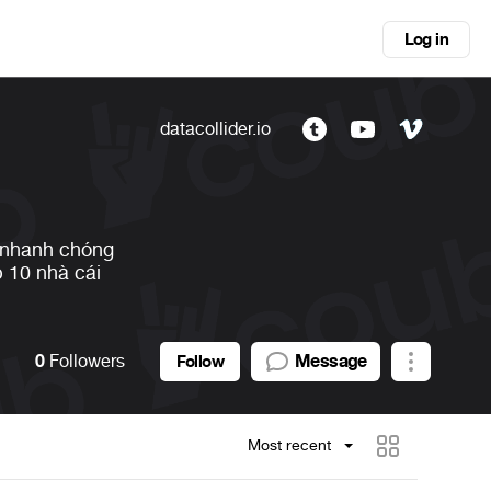
Log in
datacollider.io
, nhanh chóng
p 10 nhà cái
0
Followers
Message
Follow
Most recent