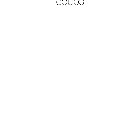
coubs