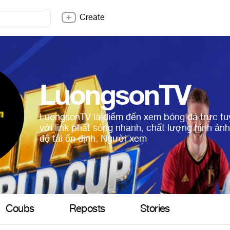
Create
LuongsonTV
LuongsonTV là điểm đến xem bóng đá trực tu
với link phát sóng nhanh, chất lượng hình ảnh
độ tải ổn định. Người xem
Coubs
Reposts
Stories