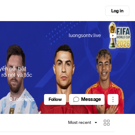
Log in
luongsontv.live
yến nổi bật
 rõ nét và tốc
0
Followers
Message
Follow
Most recent