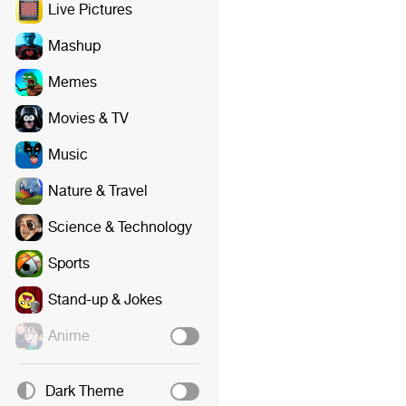
Live Pictures
Mashup
Memes
Movies & TV
Music
Nature & Travel
Science & Technology
Sports
Stand-up & Jokes
Anime
Dark Theme