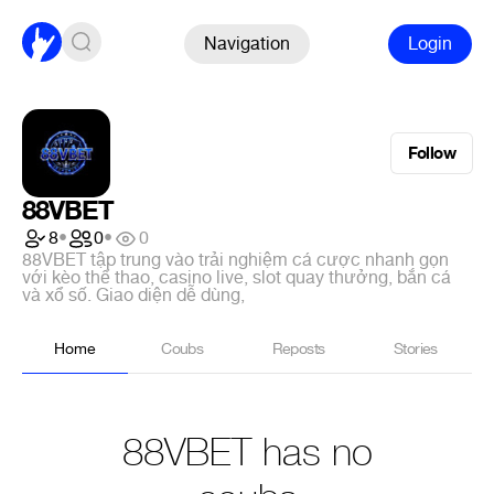
Navigation
Login
Follow
88VBET
8
•
0
•
0
88VBET tập trung vào trải nghiệm cá cược nhanh gọn
với kèo thể thao, casino live, slot quay thưởng, bắn cá
và xổ số. Giao diện dễ dùng,
Home
Coubs
Reposts
Stories
88VBET has no