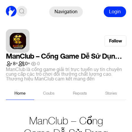
Navigation
Login
Follow
ManClub – Cổng Game Dễ Sử Dụng Cho Newbie Hot Nhất 2026
8
•
0
•
0
ManClub là cổng game giải trí trực tuyến uy tín chuyên
cung cấp các trò chơi đổi thưởng chất lượng cao.
Thương hiệu ManClub cam kết mang đến
Home
Coubs
Reposts
Stories
ManClub – Cổng