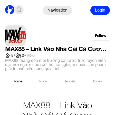
Navigation
Login
Follow
MAX88 – Link Vào Nhà Cái Cá Cược MAX 88 Chính Thức #1 2026
8
•
0
•
0
MAX88 mang đến môi trường cá cược trực tuyến hiện
đại, nơi người chơi có thể trải nghiệm nhiều sản phẩm
giải trí phổ biến cùng quy trình
Home
Coubs
Reposts
Stories
MAX88 – Link Vào