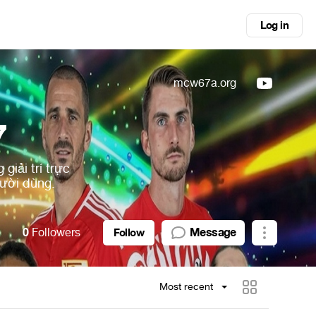
Log in
mcw67a.org
7
giải trí trực
gười dùng.
0
Followers
Message
Follow
Most recent