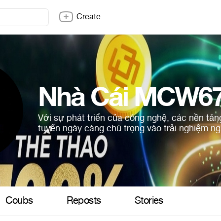
Create
Nhà Cái MCW6
Với sự phát triển của công nghệ, các nền tảng 
tuyến ngày càng chú trọng vào trải nghiệm n
Coubs
Reposts
Stories