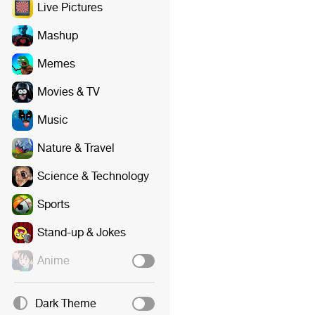
Live Pictures
Mashup
Memes
Movies & TV
Music
Nature & Travel
Science & Technology
Sports
Stand-up & Jokes
Anime
Dark Theme