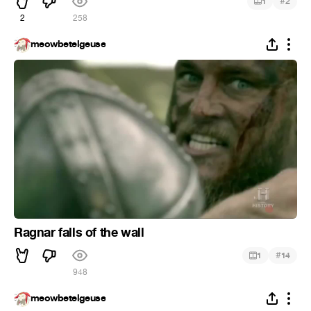
#
1
2
2
258
meowbetelgeuse
Ragnar falls of the wall
#
1
14
948
meowbetelgeuse