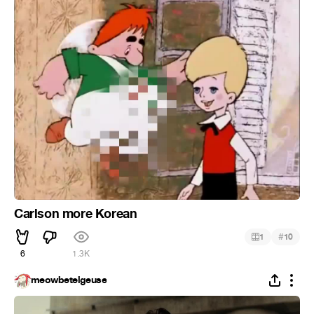
Carlson more Korean
#
1
10
6
1.3K
meowbetelgeuse