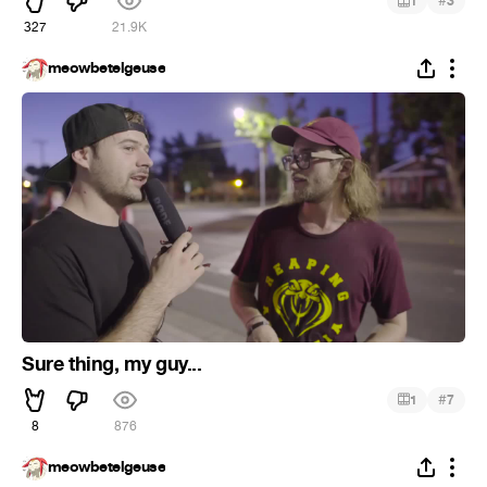
#
1
3
327
21.9K
meowbetelgeuse
Sure thing, my guy ...
#
1
7
8
876
meowbetelgeuse