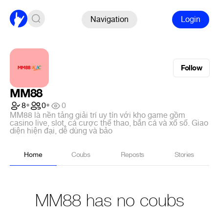
Navigation
Login
Follow
MM88
8
•
0
•
0
MM88 là nền tảng giải trí uy tín với kho game gồm
casino live, slot, cá cược thể thao, bắn cá và xổ số. Giao
diện hiện đại, dễ dùng và bảo
Home
Coubs
Reposts
Stories
MM88 has no coubs