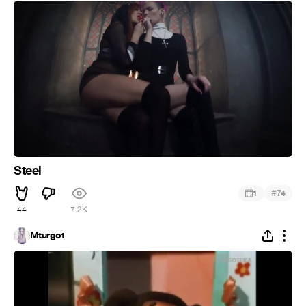
Steel
#
1
74
44
7.2K
Mturgot