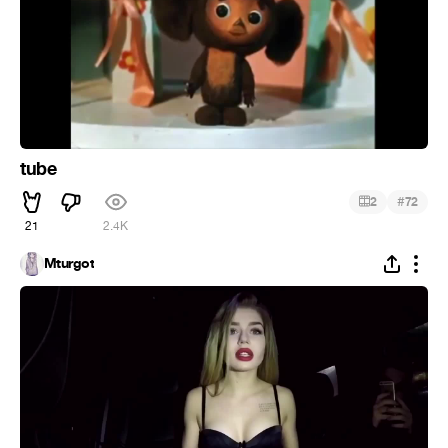
tube
#
2
72
21
2.4K
Mturgot