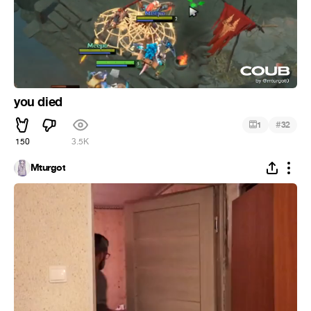
you died
#
1
32
150
3.5K
Mturgot