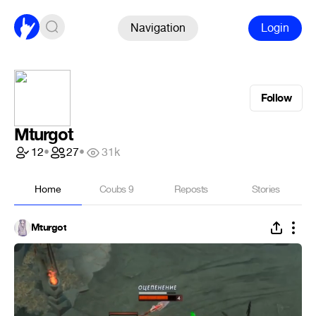
Navigation
Login
Follow
Mturgot
12
•
27
•
31k
Home
Coubs
9
Reposts
Stories
Mturgot