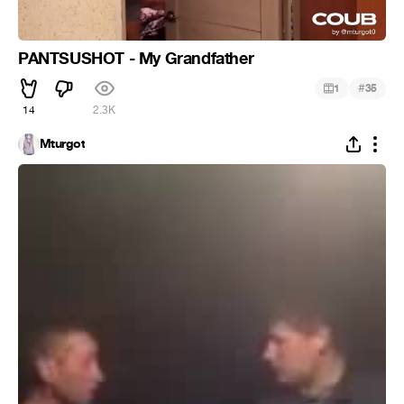
PANTSUSHOT - My Grandfather
#
1
35
14
2.3K
Mturgot