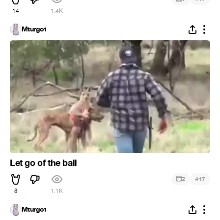
14
1.4K
Mturgot
Let go of the ball
#
2
17
8
1.1K
Mturgot