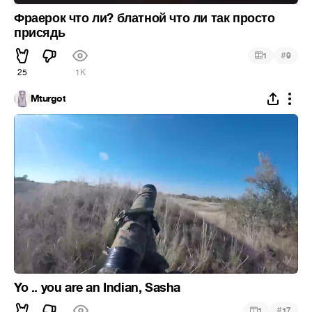
Фраерок что ли? блатной что ли так просто
присядь
#
1
9
25
1K
Mturgot
Yo .. you are an Indian, Sasha
#
1
17