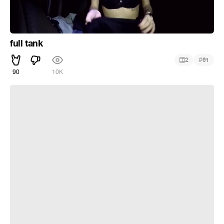
full tank
#
2
61
90
10K
заминировали