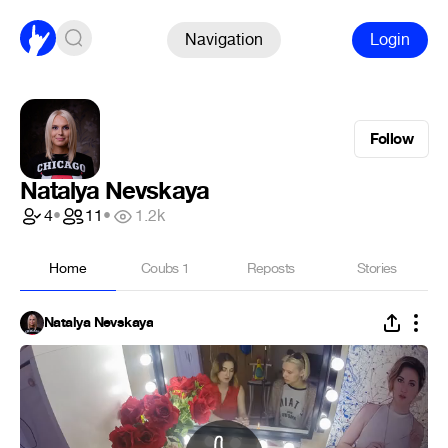
Navigation
Login
Follow
Natalya Nevskaya
4
•
11
•
1.2k
Home
Coubs
1
Reposts
Stories
Natalya Nevskaya