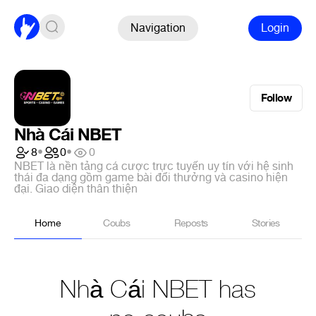
Navigation
Login
Follow
Nhà Cái NBET
8
•
0
•
0
NBET là nền tảng cá cược trực tuyến uy tín với hệ sinh
thái đa dạng gồm game bài đổi thưởng và casino hiện
đại. Giao diện thân thiện
Home
Coubs
Reposts
Stories
Nhà Cái NBET has