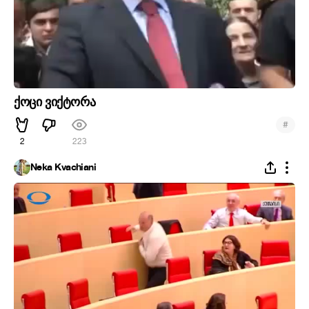
ქოცი ვიქტორა
#
2
223
Neka Kvachiani