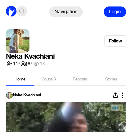
Navigation
Login
Follow
Neka Kvachiani
11
•
8
•
1k
Home
Coubs
3
Reposts
Stories
Neka Kvachiani