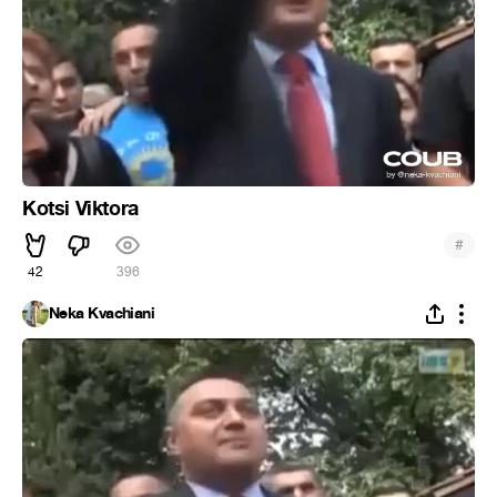
Kotsi Viktora
#
42
396
Neka Kvachiani