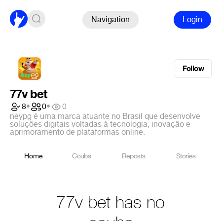
Navigation
Login
Follow
77v bet
8
•
0
•
0
neypg é uma marca atuante no Brasil que desenvolve
soluções digitais voltadas à tecnologia, inovação e
aprimoramento de plataformas online.
Home
Coubs
Reposts
Stories
77v bet has no