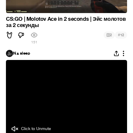
CS:GO | Molotov Ace in 2 seconds | Эйс молотов
за 2 секунды
#
2
12
151
N▲sleep
Click to Unmute