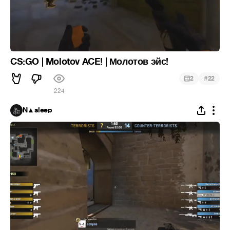
CS:GO | Molotov ACE! | Молотов эйс!
#
2
22
224
N▲sleep