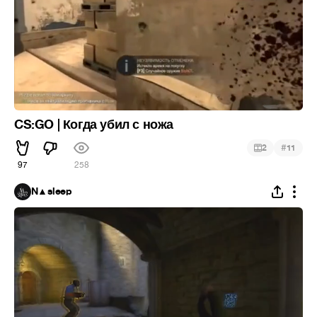
CS:GO | Когда убил с ножа
#
2
11
97
258
N▲sleep