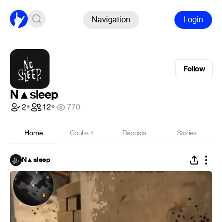
Navigation
Login
Follow
N▲sleep
2
•
12
•
770
Home
Coubs
4
Reposts
Stories
N▲sleep