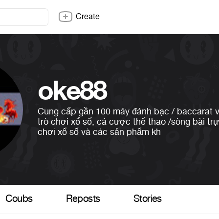
Create
oke88
Cung cấp gần 100 máy đánh bạc / baccarat 
trò chơi xổ số, cá cược thể thao /sòng bài trự
chơi xổ số và các sản phẩm kh
Coubs
Reposts
Stories