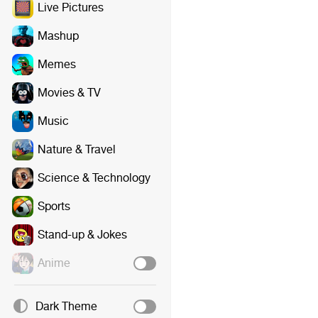
Live Pictures
Mashup
Memes
Movies & TV
Music
Nature & Travel
Science & Technology
Sports
Stand-up & Jokes
Anime
Dark Theme