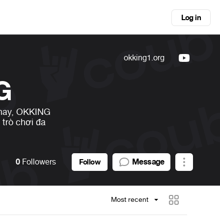
Log in
okking1.org
G
n nay, OKKING
 trò chơi đa
0
Followers
Message
Follow
Most recent