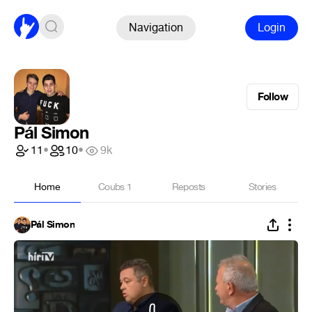
Navigation
Login
Follow
Pál Simon
11
•
10
•
9k
Home
Coubs
1
Reposts
Stories
Pál Simon