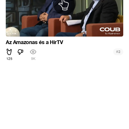
Az Amazonas és a HírTV
#
2
125
9K