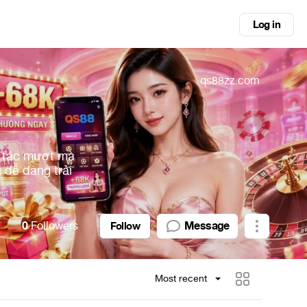
Log in
qs88zz.com
o tác mượt mà
i dễ dàng trải
0
Followers
Message
Follow
Most recent