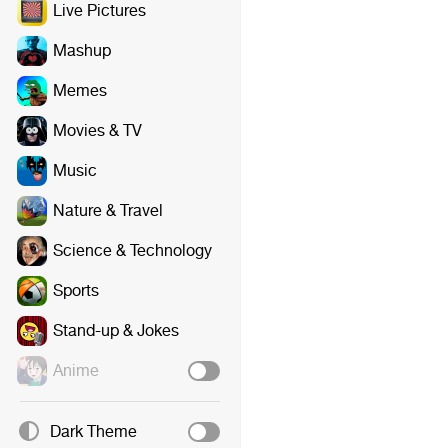
Live Pictures
Mashup
Memes
Movies & TV
Music
Nature & Travel
Science & Technology
Sports
Stand-up & Jokes
Anime
Dark Theme