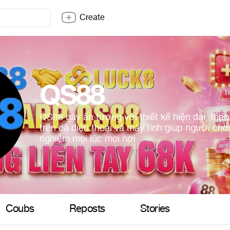
Create
QS88
QS88 gây ấn tượng với thiết kế hiện đại, tha
trên cả điện thoại và máy tính giúp người chơ
nghiệm mọi lúc mọi nơi
Coubs
Reposts
Stories