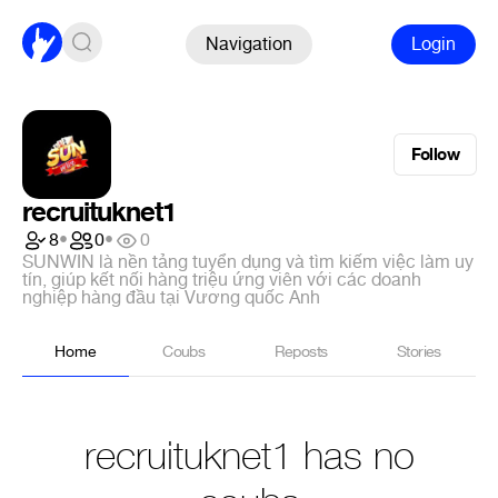
Navigation
Login
Follow
recruituknet1
8
•
0
•
0
SUNWIN là nền tảng tuyển dụng và tìm kiếm việc làm uy
tín, giúp kết nối hàng triệu ứng viên với các doanh
nghiệp hàng đầu tại Vương quốc Anh
Home
Coubs
Reposts
Stories
recruituknet1 has no